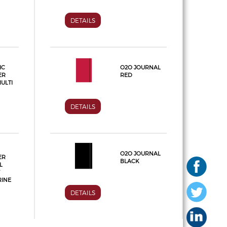
DETAILS
IC
O2O JOURNAL
ER
RED
ULTI
DETAILS
O2O JOURNAL
ER
BLACK
L
INE
DETAILS