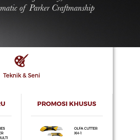
Teknik & Seni
RU
PROMOSI KHUSUS
IES
OLFA CUTTER
ER
XH-1
ULTI