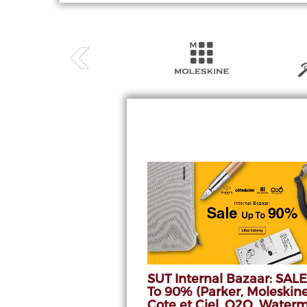
SUT Internal Bazaar: SAL
To 90% (Parker, Moleskine
Cote et Ciel, O2O, Water