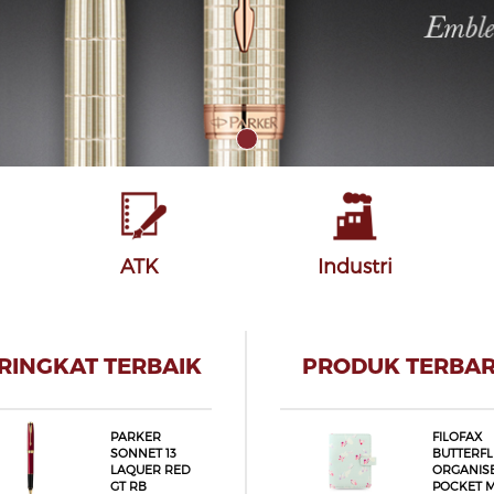
ATK
Industri
RINGKAT TERBAIK
PRODUK TERBA
PARKER
FILOFAX
SONNET 13
BUTTERFL
LAQUER RED
ORGANIS
GT RB
POCKET M