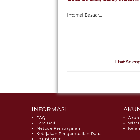
Internal Bazaar...
Lihat Selen
INFORMASI
AKUN
FAQ
Akun
Cara Beli
Wishl
Metode Pembayaran
Keran
Kebijakan Pengembalian Dana
Lokasi Store