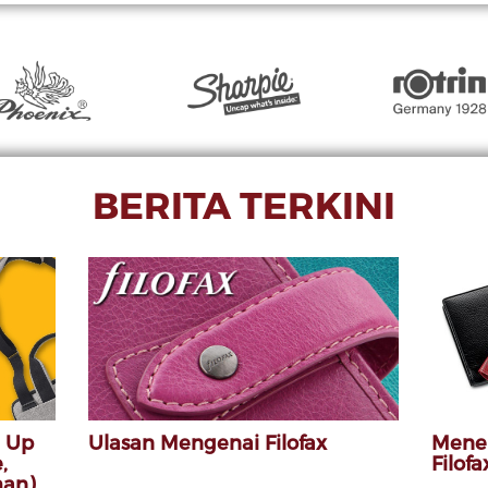
BERITA TERKINI
E Up
Ulasan Mengenai Filofax
Menel
,
Filofa
man)