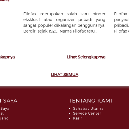
Filofax merupakan salah satu binder
Filof
eksklusif atau organizer pribadi yang
penyedi
sangat populer dikalangan penggunanya.
pribad
Berdiri sejak 1920, Nama Filofax teru...
Filofax
gkapnya
Lihat Selengkapnya
LIHAT SEMUA
 SAYA
TENTANG KAMI
 Saya
Sahabat Utama
ist
Service Center
jang
Karir