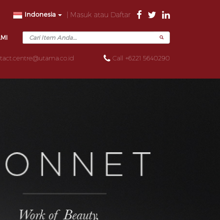
Indonesia
| Masuk atau Daftar
AMI
tact.centre@utama.co.id
Call +6221 5640290