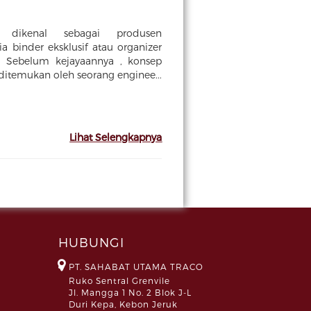
ax dikenal sebagai produsen
a binder eksklusif atau organizer
i. Sebelum kejayaannya , konsep
 ditemukan oleh seorang enginee...
Lihat Selengkapnya
HUBUNGI
PT. SAHABAT UTAMA TRACO
Ruko Sentral Grenvile
Jl. Mangga 1 No. 2 Blok J-L
Duri Kepa, Kebon Jeruk