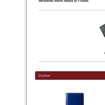
berwarna-warni hanya di Filofax
Urutkan