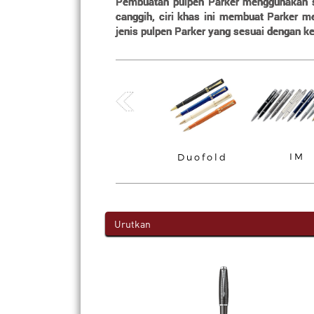
Pembuatan pulpen Parker menggunakan si
canggih, ciri khas ini membuat Parker m
jenis pulpen Parker yang sesuai dengan ke
IM
Refill
Premier
Duofold
Urutkan