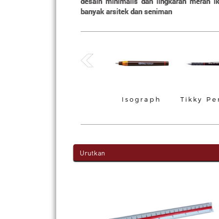
desain minimalis dan lingkaran merah ik
banyak arsitek dan seniman
 Rotring
Rapidograph
Isograph
Tikky Pe
encil
Urutkan