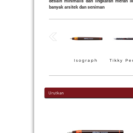
desain minimalis dan lingkaran merah ik
banyak arsitek dan seniman
 Rotring
Rapidograph
Isograph
Tikky Pe
encil
Urutkan