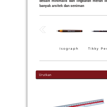
desain minimalis dan lingkaran merah ik
banyak arsitek dan seniman
 Rotring
Rapidograph
Isograph
Tikky Pe
encil
Urutkan