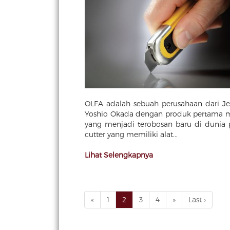
OLFA adalah sebuah perusahaan dari Je
Yoshio Okada dengan produk pertama mer
yang menjadi terobosan baru di dunia p
cutter yang memiliki alat...
Lihat Selengkapnya
«
1
2
3
4
»
Last ›