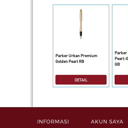
Parker 
arker Urban Premium
Parker Urban Premium
Pearl-
etal Pink BP
Golden Pearl RB
GB
DETAIL
DETAIL
INFORMASI
AKUN SAYA