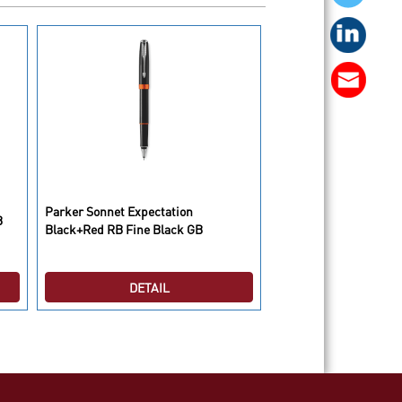
Parker Sonnet Expectation
Parker IM Premium 1 
B
Black+Red RB Fine Black GB
BP
DETAIL
DETAI