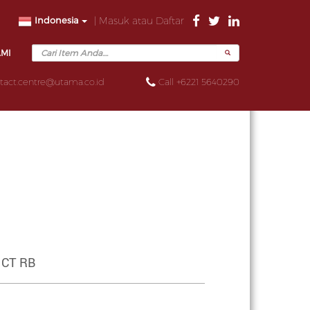
Indonesia
| Masuk atau Daftar
AMI
tact.centre@utama.co.id
Call +6221 5640290
 CT RB