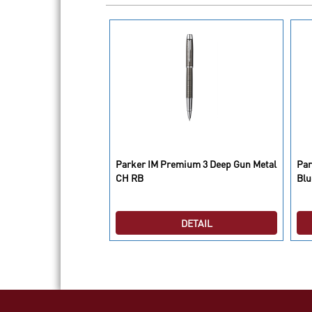
Parker IM Premium 3 Deep Gun Metal
Par
07 Matte Black GT RB
CH RB
Blu
DETAIL
DETAIL