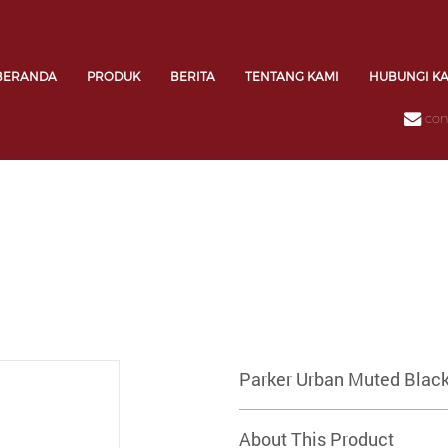
BERANDA
PRODUK
BERITA
TENTANG KAMI
HUBUNGI K
con
Parker Urban Muted Blac
About This Product