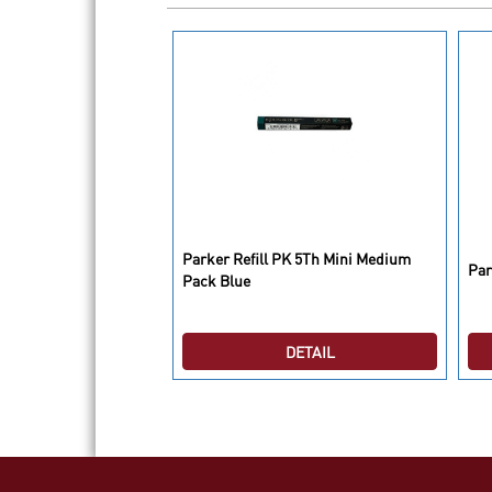
xe Brush Stainless SS
Parker Refill PK 5Th Mini Medium
Par
Pack Blue
DETAIL
DETAIL