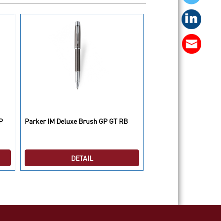
P
Parker IM Deluxe Brush GP GT RB
Parker Duofold 14 LA
DETAIL
DETAI