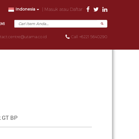
Indonesia
| Masuk atau Daftar
AMI
tact.centre@utama.co.id
Call +6221 5640290
k GT BP