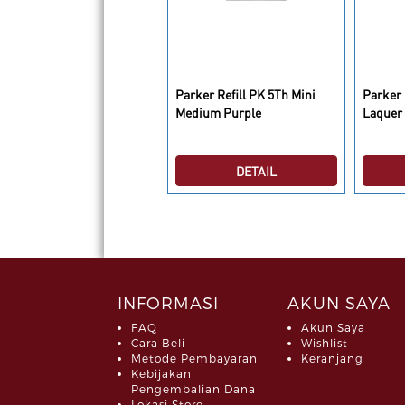
rker Vector 2 Standard
Parker Refill PK 5Th Mini
Parker
ed BP
Medium Purple
Laquer
DETAIL
DETAIL
INFORMASI
AKUN SAYA
FAQ
Akun Saya
Cara Beli
Wishlist
Metode Pembayaran
Keranjang
Kebijakan
Pengembalian Dana
Lokasi Store