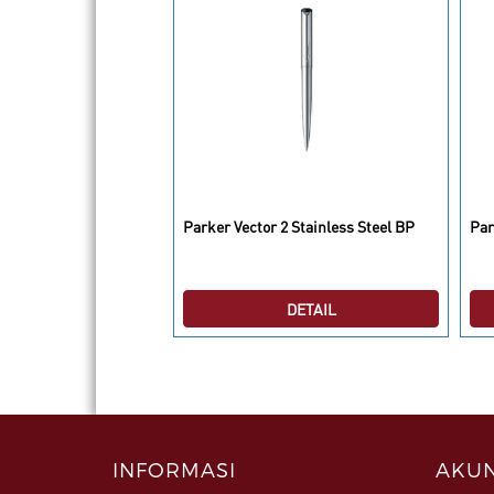
l White Plated CT BP
Parker Vector 2 Stainless Steel BP
Par
DETAIL
DETAIL
INFORMASI
AKUN