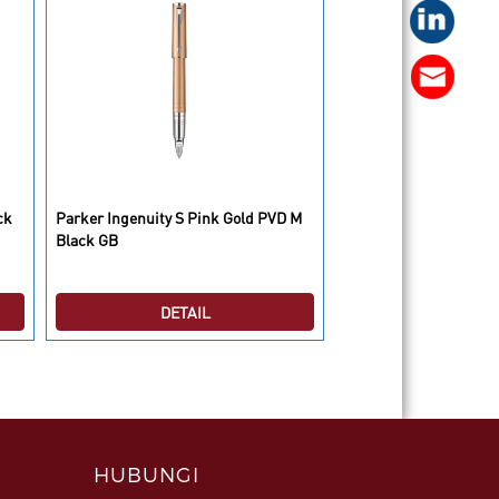
ck
Parker Ingenuity S Pink Gold PVD M
Parker Sonnet Expecta
Black GB
Custom Chisel BP Me
DETAIL
DETAI
HUBUNGI