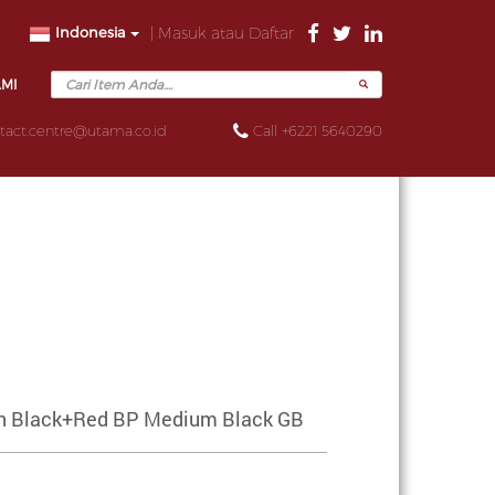
Indonesia
| Masuk atau Daftar
AMI
tact.centre@utama.co.id
Call +6221 5640290
on Black+Red BP Medium Black GB