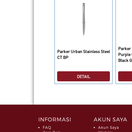
Parker 
arker Urban Premium
Parker Urban Stainless Steel
Purple
olden Pearl RB
CT BP
Black 
DETAIL
DETAIL
INFORMASI
AKUN SAYA
FAQ
Akun Saya