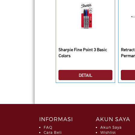
Sharpie Fine Point 3 Basic
Retract
eel-Off China Marker Green
Colors
Perman
DETAIL
DETAIL
INFORMASI
AKUN SAYA
FAQ
Akun Saya
Cara Beli
Wishlist