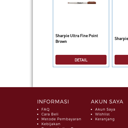
harpie Pen Retractable
Sharpie Ultra Fine Point
Sharpie
ne Point Blue
Brown
DETAIL
DETAIL
INFORMASI
AKUN SAYA
FAQ
Akun Saya
Cara Beli
Wishlist
Metode Pembayaran
Keranjang
Kebijakan