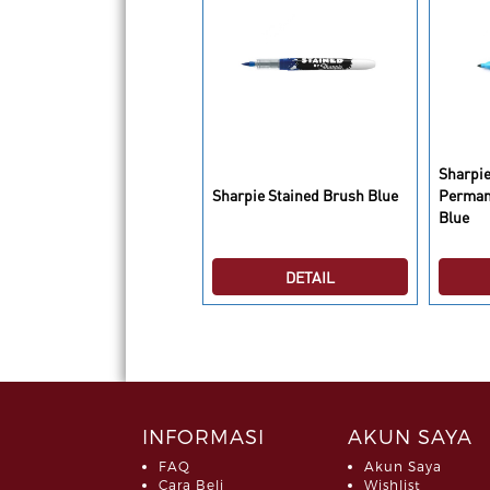
Sharpie
arpie Ultra Fine Point Sky
Sharpie Stained Brush Blue
Perman
Blue
DETAIL
DETAIL
INFORMASI
AKUN SAYA
FAQ
Akun Saya
Cara Beli
Wishlist