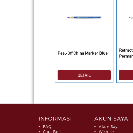
arpie Ultra Fine Point
Retract
Peel-Off China Marker Blue
llow
Perman
DETAIL
DETAIL
INFORMASI
AKUN SAYA
FAQ
Akun Saya
Cara Beli
Wishlist