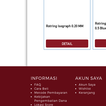
Rotring
tring College Set Isograph
Rotring Isograph 0.20 MM
0.5 Blu
.04.06
DETAIL
DETAIL
INFORMASI
AKUN SAYA
FAQ
Akun Saya
Cara Beli
Wishlist
Metode Pembayaran
Keranjang
Kebijakan
Pengembalian Dana
Lokasi Store