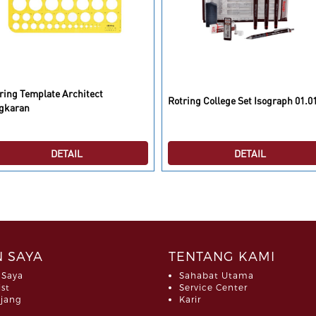
ring Template Architect
Rotring College Set Isograph 01.0
gkaran
DETAIL
DETAIL
 SAYA
TENTANG KAMI
 Saya
Sahabat Utama
ist
Service Center
jang
Karir