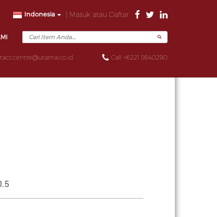
Indonesia
| Masuk atau Daftar
AMI
tact.centre@utama.co.id
Call +6221 5640290
0.5