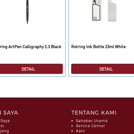
ring ArtPen Calligraphy 2.3 Black
Rotring Ink Bottle 23ml White
DETAIL
DETAIL
 SAYA
TENTANG KAMI
 Saya
Sahabat Utama
ist
Service Center
jang
Karir