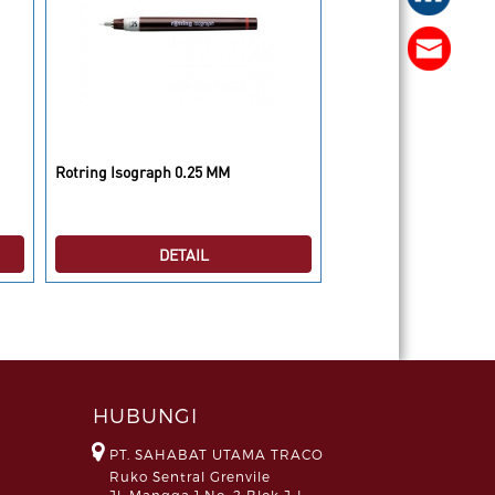
Rotring Isograph 0.25 MM
Rotring 800+ Stylus Bl
DETAIL
DETAI
HUBUNGI
PT. SAHABAT UTAMA TRACO
Ruko Sentral Grenvile