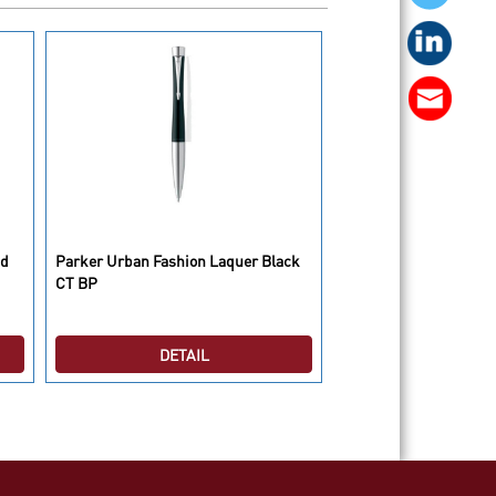
nd
Parker Urban Fashion Laquer Black
Parker Urban Fashion 
CT BP
DETAIL
DETAI