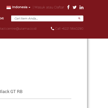
Indonesia
| Masuk atau Daftar
AMI
tact.centre@utama.co.id
Call +6221 5640290
Black GT RB