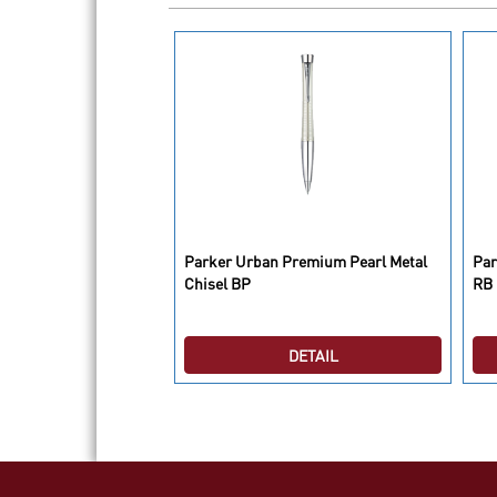
Parker Urban Premium Pearl Metal
Par
 11 M&P CT BP GB
Chisel BP
RB
DETAIL
DETAIL