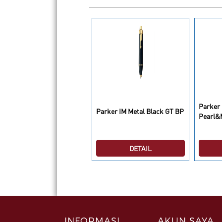
Parker 
arker IM LAQ Black GT RB
Parker IM Metal Black GT BP
Pearl&
DETAIL
DETAIL
INFORMASI
AKUN SAYA