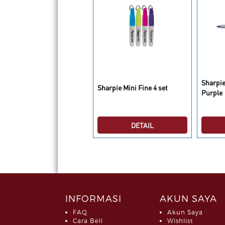
arpie Fine Point
Sharpie
Sharpie Mini Fine 4 set
ermanent Marker Black
Purple
DETAIL
DETAIL
INFORMASI
AKUN SAYA
FAQ
Akun Saya
Cara Beli
Wishlist