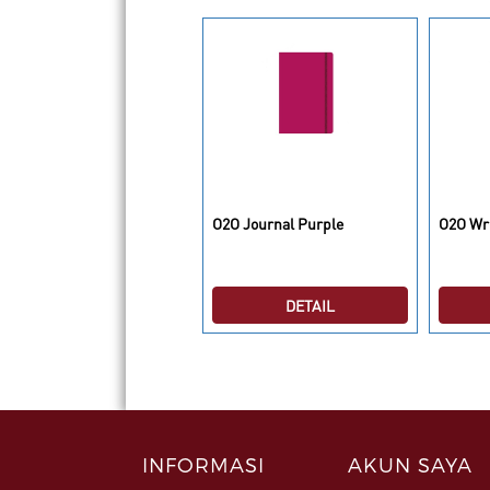
2O Write Me Wave
O2O Journal Purple
O2O Wr
DETAIL
DETAIL
INFORMASI
AKUN SAYA