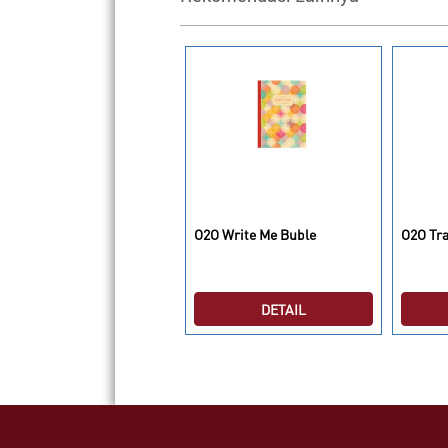
O Car Series Vintage
O2O Write Me Buble
O2O Trav
llector
DETAIL
DETAIL