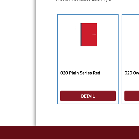
2O Plain Series Army Green
O2O Plain Series Red
O2O Owl
DETAIL
DETAIL