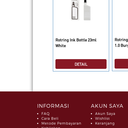
tring ArtPen Calligraphy
Rotring
Rotring Ink Bottle 23ml
1 Black
1.0 Bu
White
DETAIL
DETAIL
INFORMASI
AKUN SAYA
FAQ
Akun Saya
Cara Beli
Wishlist
Metode Pembayaran
Keranjang