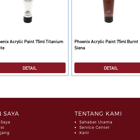
enix Acrylic Paint 75ml Titanium
Phoenix Acrylic Paint 75ml Burnt
te
Siena
DETAIL
DETAIL
 SAYA
TENTANG KAMI
 Saya
Sahabat Utama
ist
Service Center
jang
Karir