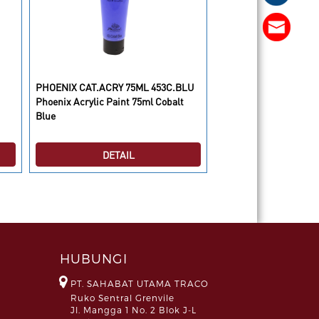
PHOENIX CAT.ACRY 75ML 453C.BLU
Phoenix Acrylic Paint
Phoenix Acrylic Paint 75ml Cobalt
Yellow
Blue
DETAIL
DETAI
HUBUNGI
PT. SAHABAT UTAMA TRACO
Ruko Sentral Grenvile
Jl. Mangga 1 No. 2 Blok J-L