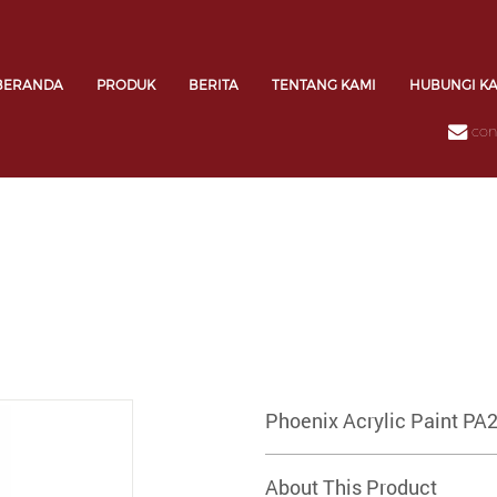
BERANDA
PRODUK
BERITA
TENTANG KAMI
HUBUNGI K
con
Phoenix Acrylic Paint PA
About This Product