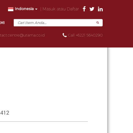
Indonesia
| Masuk atau Daftar
AMI
tact.centre@utama.co.id
Call +6221 5640290
2412