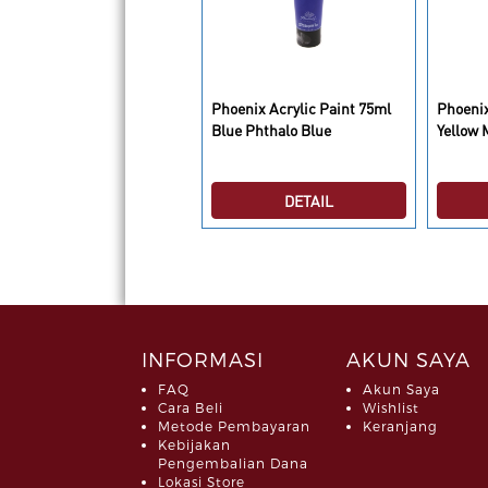
HOENIX CAT.ACRY 75ML
Phoenix Acrylic Paint 75ml
Phoenix
76Y.ORC Phoenix Acrylic
Blue Phthalo Blue
Yellow 
int 75ml Yellow Orange
DETAIL
DETAIL
INFORMASI
AKUN SAYA
FAQ
Akun Saya
Cara Beli
Wishlist
Metode Pembayaran
Keranjang
Kebijakan
Pengembalian Dana
Lokasi Store