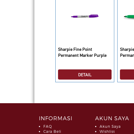
tractable Fine Point
Sharpie Fine Point
Sharpie
ermanent Marker Berry
Permanent Marker Purple
Perman
DETAIL
DETAIL
INFORMASI
AKUN SAYA
FAQ
Akun Saya
Cara Beli
Wishlist