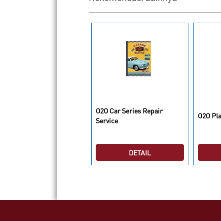
O2O Car Series Repair
O Owl Series Owl Family
O2O Pla
Service
DETAIL
DETAIL