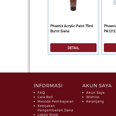
oenix Acrylic Paint 75ml
Phoenix Acrylic Paint 75ml
Phoenix
itanium White
Burnt Siena
PA1212
DETAIL
DETAIL
INFORMASI
AKUN SAYA
FAQ
Akun Saya
Cara Beli
Wishlist
Metode Pembayaran
Keranjang
Kebijakan
Pengembalian Dana
Lokasi Store